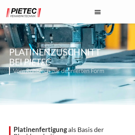
PLATINENZUSCHNITT
BEI
PIETEC
Vom Rohblech zur definierten Form
Platinenfertigung
als Basis der